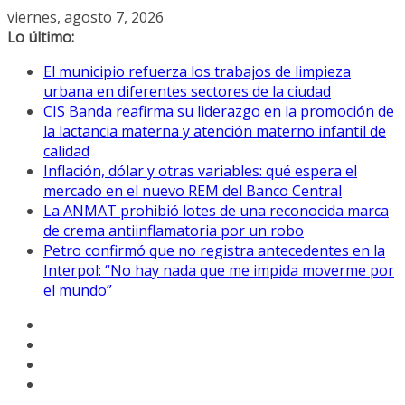
Saltar
viernes, agosto 7, 2026
al
Lo último:
contenido
El municipio refuerza los trabajos de limpieza
urbana en diferentes sectores de la ciudad
CIS Banda reafirma su liderazgo en la promoción de
la lactancia materna y atención materno infantil de
calidad
Inflación, dólar y otras variables: qué espera el
mercado en el nuevo REM del Banco Central
La ANMAT prohibió lotes de una reconocida marca
de crema antiinflamatoria por un robo
Petro confirmó que no registra antecedentes en la
Interpol: “No hay nada que me impida moverme por
el mundo”