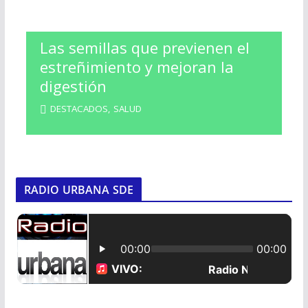
Las semillas que previenen el
estreñimiento y mejoran la
digestión
DESTACADOS
,
SALUD
RADIO URBANA SDE