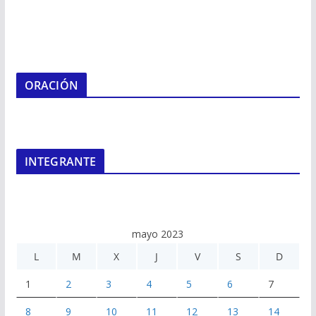
ORACIÓN
INTEGRANTE
mayo 2023
L
M
X
J
V
S
D
1
2
3
4
5
6
7
8
9
10
11
12
13
14