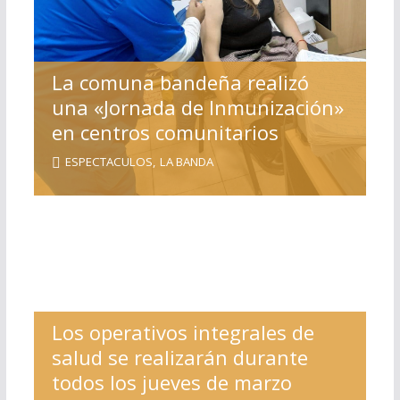
La comuna bandeña realizó
una «Jornada de Inmunización»
en centros comunitarios
ESPECTACULOS
,
LA BANDA
Los operativos integrales de
salud se realizarán durante
todos los jueves de marzo