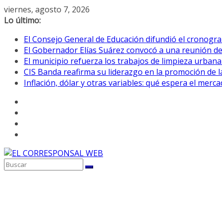
Saltar
viernes, agosto 7, 2026
al
Lo último:
contenido
El Consejo General de Educación difundió el cronogra
El Gobernador Elías Suárez convocó a una reunión d
El municipio refuerza los trabajos de limpieza urbana
CIS Banda reafirma su liderazgo en la promoción de la
Inflación, dólar y otras variables: qué espera el mer