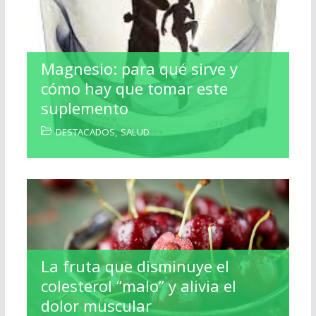
Magnesio: para qué sirve y
cómo hay que tomar este
suplemento
DESTACADOS
,
SALUD
La fruta que disminuye el
colesterol “malo” y alivia el
dolor muscular