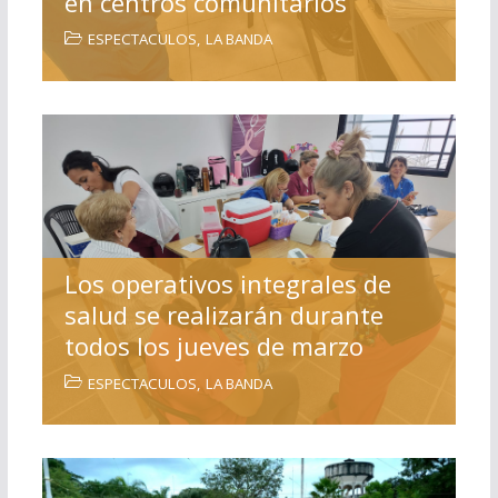
en centros comunitarios
ESPECTACULOS
,
LA BANDA
Los operativos integrales de
salud se realizarán durante
todos los jueves de marzo
ESPECTACULOS
,
LA BANDA