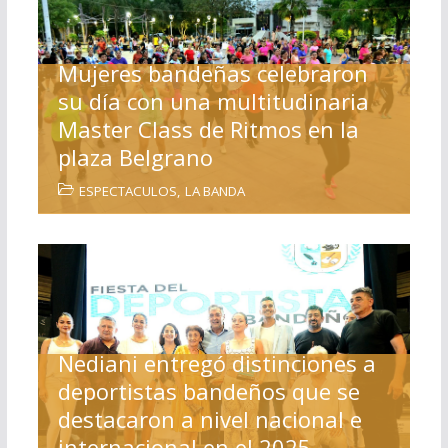
Mujeres bandeñas celebraron
su día con una multitudinaria
Master Class de Ritmos en la
plaza Belgrano
ESPECTACULOS
,
LA BANDA
Nediani entregó distinciones a
deportistas bandeños que se
destacaron a nivel nacional e
internacional en el 2025