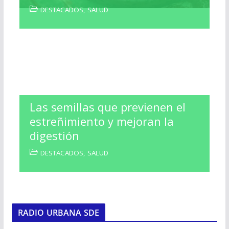
DESTACADOS
,
SALUD
Las semillas que previenen el
estreñimiento y mejoran la
digestión
DESTACADOS
,
SALUD
RADIO URBANA SDE