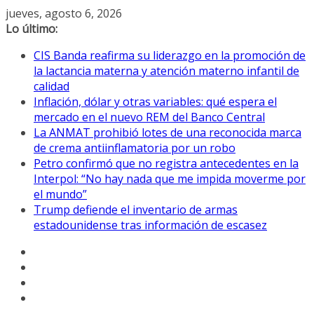
Saltar
jueves, agosto 6, 2026
al
Lo último:
contenido
CIS Banda reafirma su liderazgo en la promoción de
la lactancia materna y atención materno infantil de
calidad
Inflación, dólar y otras variables: qué espera el
mercado en el nuevo REM del Banco Central
La ANMAT prohibió lotes de una reconocida marca
de crema antiinflamatoria por un robo
Petro confirmó que no registra antecedentes en la
Interpol: “No hay nada que me impida moverme por
el mundo”
Trump defiende el inventario de armas
estadounidense tras información de escasez