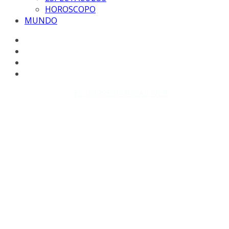
HOROSCOPO
MUNDO
Copyright © 2026
EL CORRESPONSAL WEB
. Todos los
derechos reservados.
DISEÑO: WM-PROD Group - Contacto: 3855143580