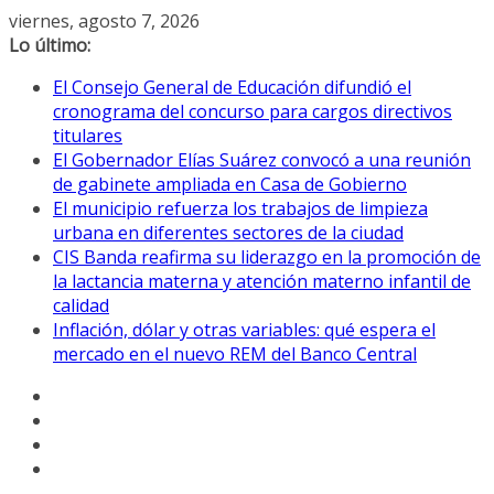
Saltar
viernes, agosto 7, 2026
al
Lo último:
contenido
El Consejo General de Educación difundió el
cronograma del concurso para cargos directivos
titulares
El Gobernador Elías Suárez convocó a una reunión
de gabinete ampliada en Casa de Gobierno
El municipio refuerza los trabajos de limpieza
urbana en diferentes sectores de la ciudad
CIS Banda reafirma su liderazgo en la promoción de
la lactancia materna y atención materno infantil de
calidad
Inflación, dólar y otras variables: qué espera el
mercado en el nuevo REM del Banco Central