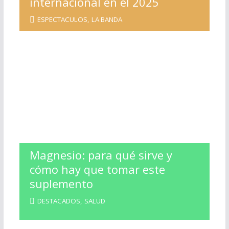
internacional en el 2025
ESPECTACULOS
,
LA BANDA
Magnesio: para qué sirve y
cómo hay que tomar este
suplemento
DESTACADOS
,
SALUD