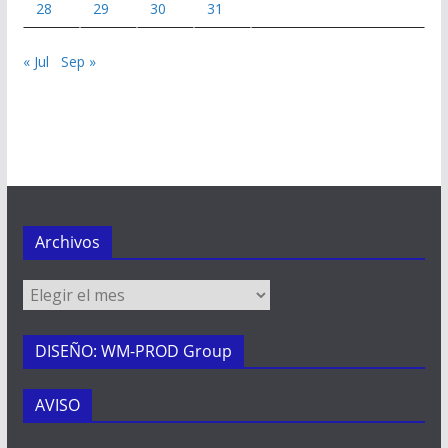
28
29
30
31
« Jul
Sep »
Archivos
Archivos
DISEÑO: WM-PROD Group
AVISO