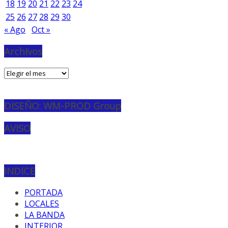
18
19
20
21
22
23
24
25
26
27
28
29
30
« Ago
Oct »
Archivos
Archivos
DISEÑO: WM-PROD Group
AVISO
INDICE
PORTADA
LOCALES
LA BANDA
INTERIOR