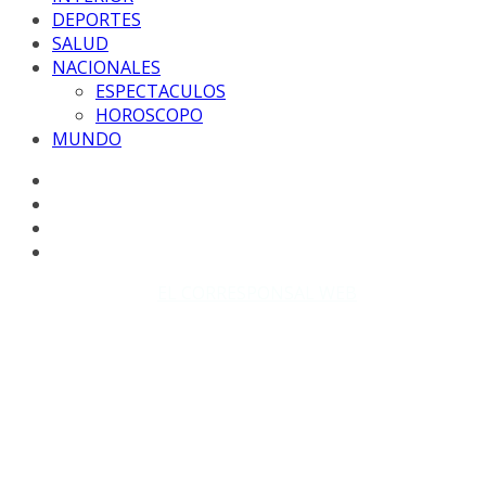
DEPORTES
SALUD
NACIONALES
ESPECTACULOS
HOROSCOPO
MUNDO
Copyright © 2026
EL CORRESPONSAL WEB
. Todos los
derechos reservados.
DISEÑO: WM-PROD Group - Contacto: 3855143580