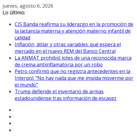
Saltar
jueves, agosto 6, 2026
al
Lo último:
contenido
CIS Banda reafirma su liderazgo en la promoción de
la lactancia materna y atención materno infantil de
calidad
Inflación, dólar y otras variables: qué espera el
mercado en el nuevo REM del Banco Central
La ANMAT prohibió lotes de una reconocida marca
de crema antiinflamatoria por un robo
Petro confirmó que no registra antecedentes en la
Interpol: “No hay nada que me impida moverme por
el mundo”
Trump defiende el inventario de armas
estadounidense tras información de escasez