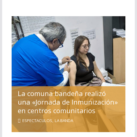
La comuna bandeña realizó
una «Jornada de Inmunización»
en centros comunitarios
ESPECTACULOS
,
LA BANDA