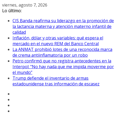
Saltar
viernes, agosto 7, 2026
al
Lo último:
contenido
CIS Banda reafirma su liderazgo en la promoción de
la lactancia materna y atención materno infantil de
calidad
Inflación, dólar y otras variables: qué espera el
mercado en el nuevo REM del Banco Central
La ANMAT prohibió lotes de una reconocida marca
de crema antiinflamatoria por un robo
Petro confirmó que no registra antecedentes en la
Interpol: “No hay nada que me impida moverme por
el mundo”
Trump defiende el inventario de armas
estadounidense tras información de escasez