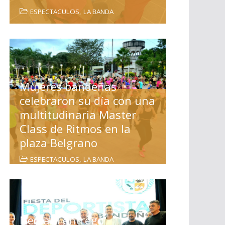
ESPECTACULOS
,
LA BANDA
Mujeres bandeñas
celebraron su día con una
multitudinaria Master
Class de Ritmos en la
plaza Belgrano
ESPECTACULOS
,
LA BANDA
Nediani entregó