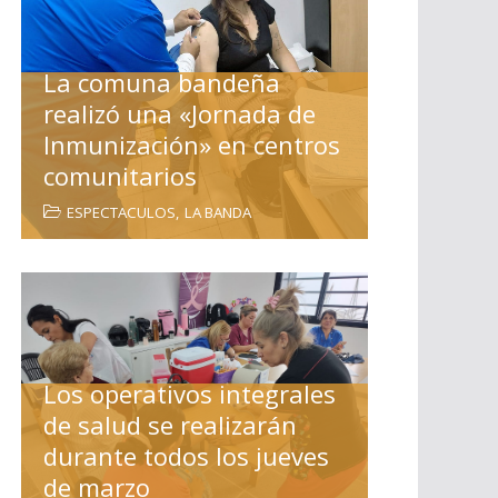
La comuna bandeña
realizó una «Jornada de
Inmunización» en centros
comunitarios
ESPECTACULOS
,
LA BANDA
Los operativos integrales
de salud se realizarán
durante todos los jueves
de marzo