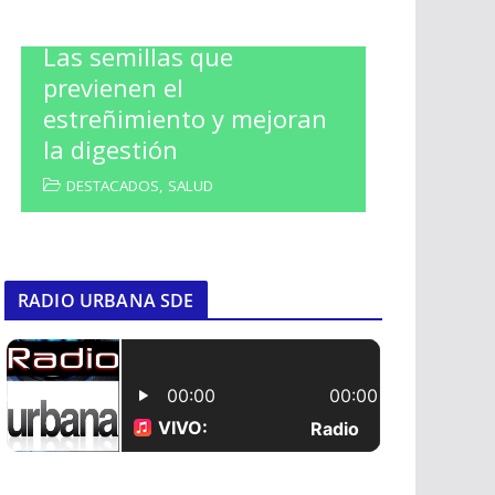
Las semillas que
previenen el
estreñimiento y mejoran
la digestión
DESTACADOS
,
SALUD
RADIO URBANA SDE