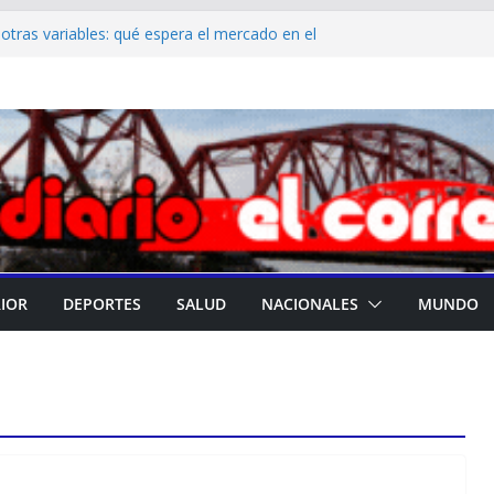
y otras variables: qué espera el mercado en el
anco Central
al de Educación difundió el cronograma del
gos directivos titulares
ías Suárez convocó a una reunión de
da en Casa de Gobierno
erza los trabajos de limpieza urbana en
es de la ciudad
ma su liderazgo en la promoción de la
a y atención materno infantil de calidad
RIOR
DEPORTES
SALUD
NACIONALES
MUNDO