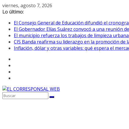
Saltar
viernes, agosto 7, 2026
al
Lo último:
contenido
El Consejo General de Educación difundió el cronogra
El Gobernador Elías Suárez convocó a una reunión d
El municipio refuerza los trabajos de limpieza urbana
CIS Banda reafirma su liderazgo en la promoción de la
Inflación, dólar y otras variables: qué espera el mer