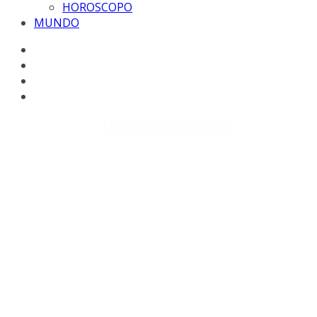
HOROSCOPO
MUNDO
Copyright © 2026
EL CORRESPONSAL WEB
. Todos los
derechos reservados.
DISEÑO: WM-PROD Group - Contacto: 3855143580