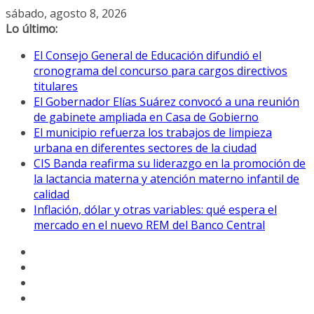
Saltar
sábado, agosto 8, 2026
al
Lo último:
contenido
El Consejo General de Educación difundió el
cronograma del concurso para cargos directivos
titulares
El Gobernador Elías Suárez convocó a una reunión
de gabinete ampliada en Casa de Gobierno
El municipio refuerza los trabajos de limpieza
urbana en diferentes sectores de la ciudad
CIS Banda reafirma su liderazgo en la promoción de
la lactancia materna y atención materno infantil de
calidad
Inflación, dólar y otras variables: qué espera el
mercado en el nuevo REM del Banco Central