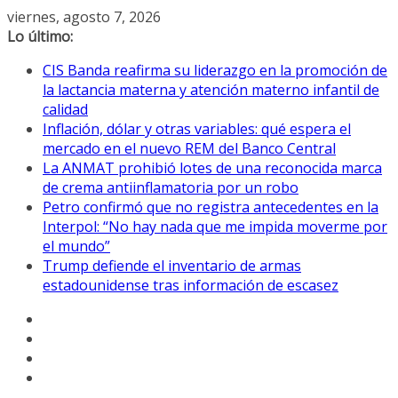
Saltar
viernes, agosto 7, 2026
al
Lo último:
contenido
CIS Banda reafirma su liderazgo en la promoción de
la lactancia materna y atención materno infantil de
calidad
Inflación, dólar y otras variables: qué espera el
mercado en el nuevo REM del Banco Central
La ANMAT prohibió lotes de una reconocida marca
de crema antiinflamatoria por un robo
Petro confirmó que no registra antecedentes en la
Interpol: “No hay nada que me impida moverme por
el mundo”
Trump defiende el inventario de armas
estadounidense tras información de escasez