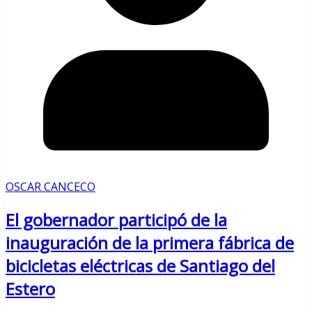
OSCAR CANCECO
El gobernador participó de la
inauguración de la primera fábrica de
bicicletas eléctricas de Santiago del
Estero