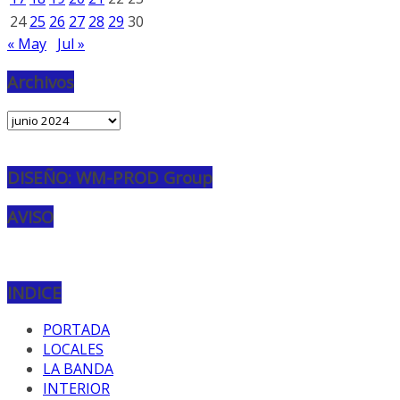
24
25
26
27
28
29
30
« May
Jul »
Archivos
Archivos
DISEÑO: WM-PROD Group
AVISO
INDICE
PORTADA
LOCALES
LA BANDA
INTERIOR