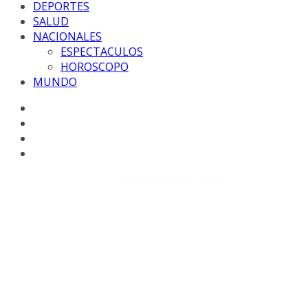
DEPORTES
SALUD
NACIONALES
ESPECTACULOS
HOROSCOPO
MUNDO
Copyright © 2026
EL CORRESPONSAL WEB
. Todos los
derechos reservados.
DISEÑO: WM-PROD Group - Contacto: 3855143580