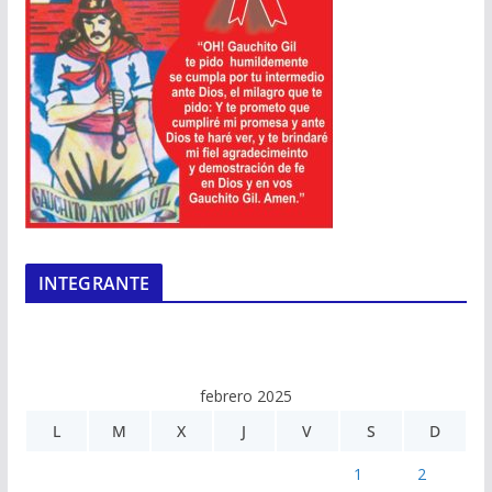
INTEGRANTE
febrero 2025
L
M
X
J
V
S
D
1
2