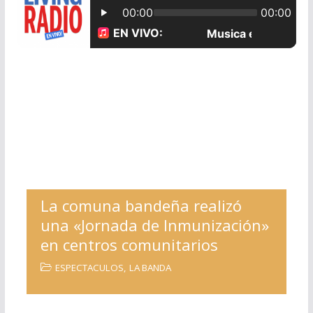
La comuna bandeña realizó
una «Jornada de Inmunización»
en centros comunitarios
ESPECTACULOS
,
LA BANDA