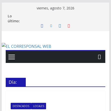
Saltar
viernes, agosto 7, 2026
al
Lo
contenido
último:
Día:
DESTACADOS
LOCALES