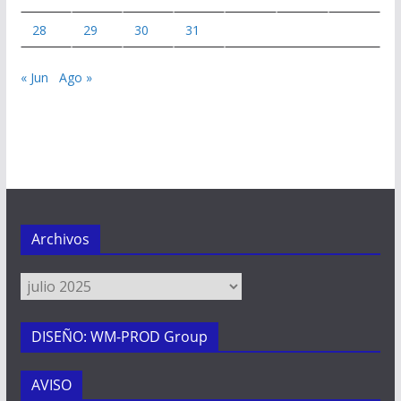
28
29
30
31
« Jun
Ago »
Archivos
Archivos
DISEÑO: WM-PROD Group
AVISO