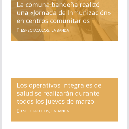
La comuna bandeña realizó
una «Jornada de Inmunización»
en centros comunitarios
ESPECTACULOS
,
LA BANDA
Los operativos integrales de
salud se realizarán durante
todos los jueves de marzo
ESPECTACULOS
,
LA BANDA