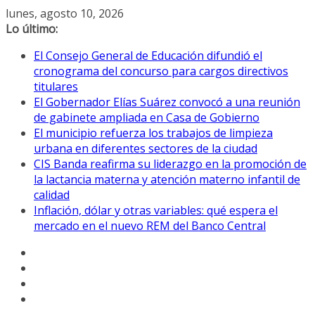
Saltar
lunes, agosto 10, 2026
al
Lo último:
contenido
El Consejo General de Educación difundió el
cronograma del concurso para cargos directivos
titulares
El Gobernador Elías Suárez convocó a una reunión
de gabinete ampliada en Casa de Gobierno
El municipio refuerza los trabajos de limpieza
urbana en diferentes sectores de la ciudad
CIS Banda reafirma su liderazgo en la promoción de
la lactancia materna y atención materno infantil de
calidad
Inflación, dólar y otras variables: qué espera el
mercado en el nuevo REM del Banco Central