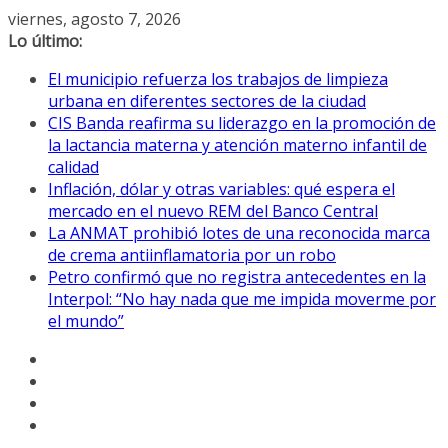
Saltar
viernes, agosto 7, 2026
al
Lo último:
contenido
El municipio refuerza los trabajos de limpieza
urbana en diferentes sectores de la ciudad
CIS Banda reafirma su liderazgo en la promoción de
la lactancia materna y atención materno infantil de
calidad
Inflación, dólar y otras variables: qué espera el
mercado en el nuevo REM del Banco Central
La ANMAT prohibió lotes de una reconocida marca
de crema antiinflamatoria por un robo
Petro confirmó que no registra antecedentes en la
Interpol: “No hay nada que me impida moverme por
el mundo”