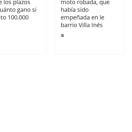
e los plazos
moto robada, que
 cuánto gano si
había sido
to 100.000
empeñada en le
barrio Villa Inés