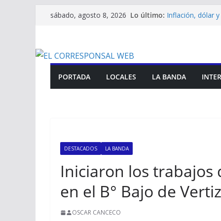
Saltar
Lo último:
Inflación, dólar 
sábado, agosto 8, 2026
al
nuevo REM del B
El Consejo Gener
contenido
concurso para car
El Gobernador El
gabinete amplia
El municipio refu
PORTADA
LOCALES
LA BANDA
INTE
diferentes sector
CIS Banda reafir
lactancia matern
DESTACADOS
LA BANDA
Iniciaron los trabajo
en el B° Bajo de Verti
OSCAR CANCECO