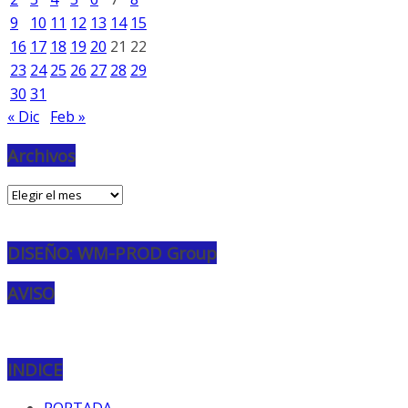
9
10
11
12
13
14
15
16
17
18
19
20
21
22
23
24
25
26
27
28
29
30
31
« Dic
Feb »
Archivos
Archivos
DISEÑO: WM-PROD Group
AVISO
INDICE