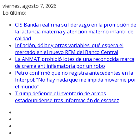
Saltar
viernes, agosto 7, 2026
al
Lo último:
contenido
CIS Banda reafirma su liderazgo en la promoción de
la lactancia materna y atención materno infantil de
calidad
Inflación, dólar y otras variables: qué espera el
mercado en el nuevo REM del Banco Central
La ANMAT prohibió lotes de una reconocida marca
de crema antiinflamatoria por un robo
Petro confirmó que no registra antecedentes en la
Interpol: “No hay nada que me impida moverme por
el mundo”
Trump defiende el inventario de armas
estadounidense tras información de escasez