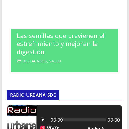
Las semillas que previenen el
estreñimiento y mejoran la
digestión
DESTACADOS
,
SALUD
RADIO URBANA SDE