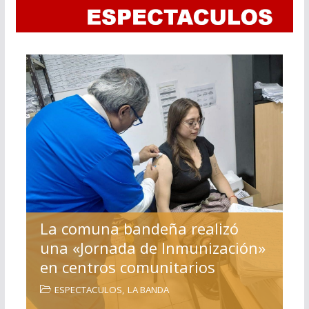
La comuna bandeña realizó
una «Jornada de Inmunización»
en centros comunitarios
ESPECTACULOS
,
LA BANDA