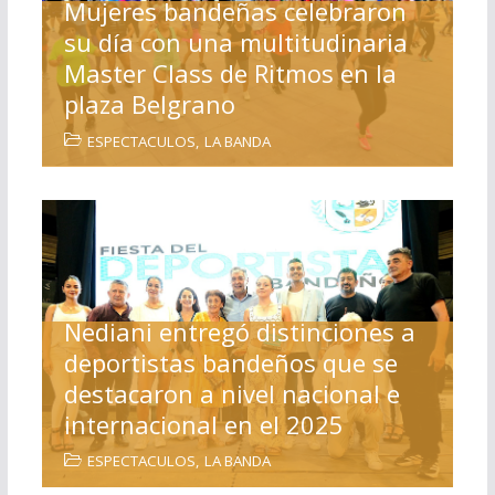
Mujeres bandeñas celebraron
su día con una multitudinaria
Master Class de Ritmos en la
plaza Belgrano
ESPECTACULOS
,
LA BANDA
Nediani entregó distinciones a
deportistas bandeños que se
destacaron a nivel nacional e
internacional en el 2025
ESPECTACULOS
,
LA BANDA