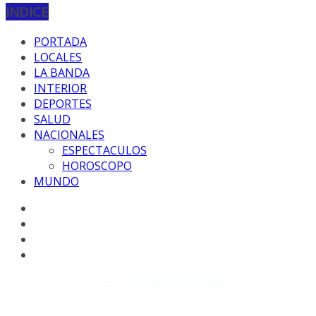
INDICE
PORTADA
LOCALES
LA BANDA
INTERIOR
DEPORTES
SALUD
NACIONALES
ESPECTACULOS
HOROSCOPO
MUNDO
Copyright © 2026
EL CORRESPONSAL WEB
. Todos los
derechos reservados.
DISEÑO: WM-PROD Group - Contacto: 3855143580