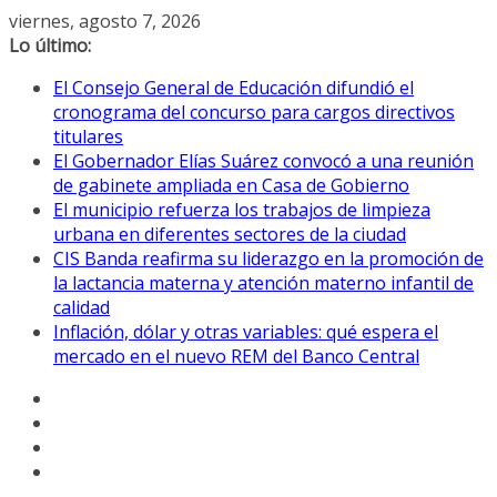
Saltar
viernes, agosto 7, 2026
al
Lo último:
contenido
El Consejo General de Educación difundió el
cronograma del concurso para cargos directivos
titulares
El Gobernador Elías Suárez convocó a una reunión
de gabinete ampliada en Casa de Gobierno
El municipio refuerza los trabajos de limpieza
urbana en diferentes sectores de la ciudad
CIS Banda reafirma su liderazgo en la promoción de
la lactancia materna y atención materno infantil de
calidad
Inflación, dólar y otras variables: qué espera el
mercado en el nuevo REM del Banco Central