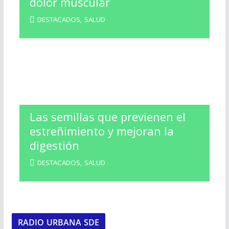
dolor muscular
DESTACADOS
,
SALUD
Las semillas que previenen el
estreñimiento y mejoran la
digestión
DESTACADOS
,
SALUD
RADIO URBANA SDE