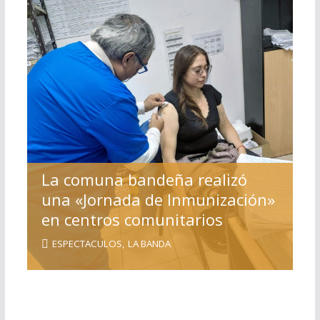
La comuna bandeña realizó
una «Jornada de Inmunización»
en centros comunitarios
ESPECTACULOS
,
LA BANDA