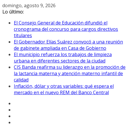
Saltar
domingo, agosto 9, 2026
al
Lo último:
contenido
El Consejo General de Educación difundió el
cronograma del concurso para cargos directivos
titulares
El Gobernador Elías Suárez convocó a una reunión
de gabinete ampliada en Casa de Gobierno
El municipio refuerza los trabajos de limpieza
urbana en diferentes sectores de la ciudad
CIS Banda reafirma su liderazgo en la promoción de
la lactancia materna y atención materno infantil de
calidad
Inflación, dólar y otras variables: qué espera el
mercado en el nuevo REM del Banco Central