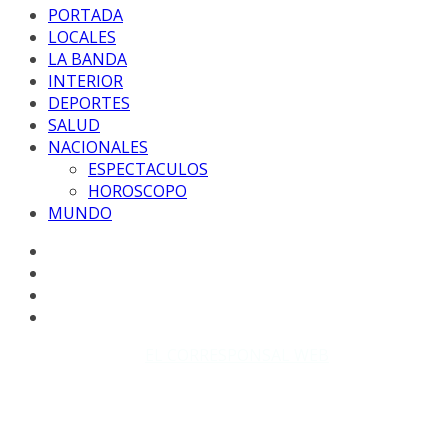
PORTADA
LOCALES
LA BANDA
INTERIOR
DEPORTES
SALUD
NACIONALES
ESPECTACULOS
HOROSCOPO
MUNDO
Copyright © 2026
EL CORRESPONSAL WEB
. Todos los
derechos reservados.
DISEÑO: WM-PROD Group - Contacto: 3855143580