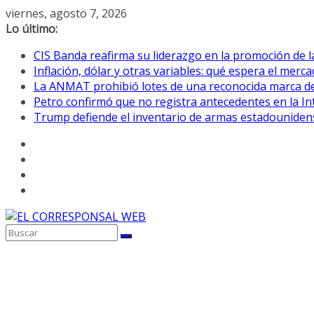
Saltar
viernes, agosto 7, 2026
al
Lo último:
contenido
CIS Banda reafirma su liderazgo en la promoción de la
Inflación, dólar y otras variables: qué espera el mer
La ANMAT prohibió lotes de una reconocida marca de
Petro confirmó que no registra antecedentes en la 
Trump defiende el inventario de armas estadouniden