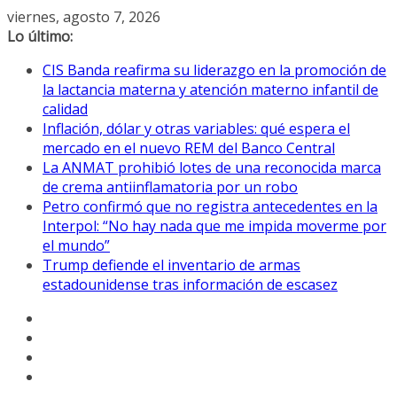
Saltar
viernes, agosto 7, 2026
al
Lo último:
contenido
CIS Banda reafirma su liderazgo en la promoción de
la lactancia materna y atención materno infantil de
calidad
Inflación, dólar y otras variables: qué espera el
mercado en el nuevo REM del Banco Central
La ANMAT prohibió lotes de una reconocida marca
de crema antiinflamatoria por un robo
Petro confirmó que no registra antecedentes en la
Interpol: “No hay nada que me impida moverme por
el mundo”
Trump defiende el inventario de armas
estadounidense tras información de escasez