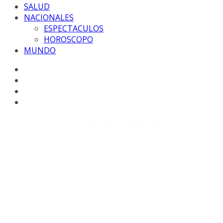
SALUD
NACIONALES
ESPECTACULOS
HOROSCOPO
MUNDO
Copyright © 2026
EL CORRESPONSAL WEB
. Todos los
derechos reservados.
DISEÑO: WM-PROD Group - Contacto: 3855143580