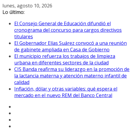
Saltar
lunes, agosto 10, 2026
al
Lo último:
contenido
El Consejo General de Educación difundió el
cronograma del concurso para cargos directivos
titulares
El Gobernador Elías Suárez convocó a una reunión
de gabinete ampliada en Casa de Gobierno
El municipio refuerza los trabajos de limpieza
urbana en diferentes sectores de la ciudad
CIS Banda reafirma su liderazgo en la promoción de
la lactancia materna y atención materno infantil de
calidad
Inflación, dólar y otras variables: qué espera el
mercado en el nuevo REM del Banco Central