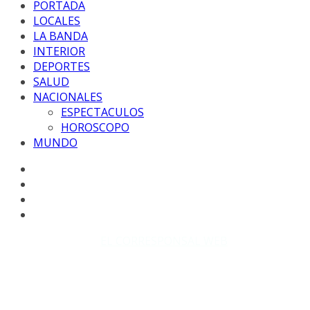
PORTADA
LOCALES
LA BANDA
INTERIOR
DEPORTES
SALUD
NACIONALES
ESPECTACULOS
HOROSCOPO
MUNDO
Copyright © 2026
EL CORRESPONSAL WEB
. Todos los
derechos reservados.
DISEÑO: WM-PROD Group - Contacto: 3855143580