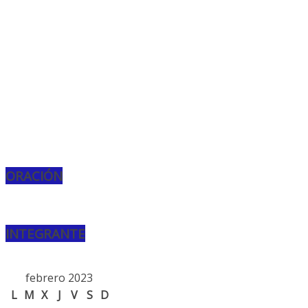
ORACIÓN
INTEGRANTE
febrero 2023
L
M
X
J
V
S
D