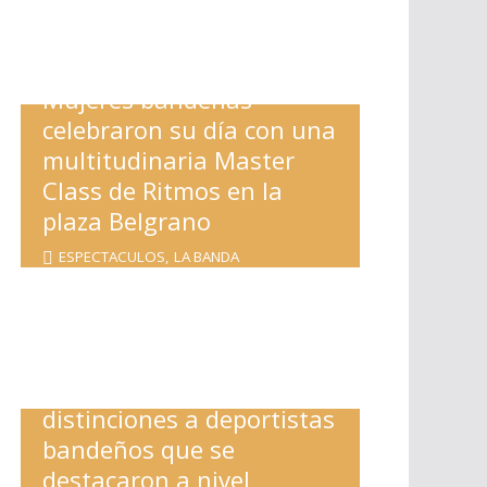
Mujeres bandeñas
celebraron su día con una
multitudinaria Master
Class de Ritmos en la
plaza Belgrano
ESPECTACULOS
,
LA BANDA
Nediani entregó
distinciones a deportistas
bandeños que se
destacaron a nivel