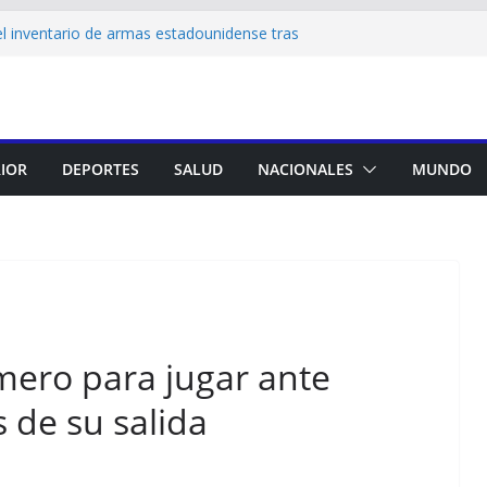
l inventario de armas estadounidense tras
scasez
ma su liderazgo en la promoción de la
 y atención materno infantil de calidad
y otras variables: qué espera el mercado en el
anco Central
ió lotes de una reconocida marca de crema
RIOR
DEPORTES
SALUD
NACIONALES
MUNDO
por un robo
e no registra antecedentes en la Interpol:
e me impida moverme por el mundo”
mero para jugar ante
 de su salida