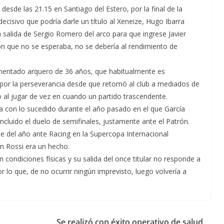
esde las 21.15 en Santiago del Estero, por la final de la
ecisivo que podría darle un título al Xeneize, Hugo Ibarra
la salida de Sergio Romero del arco para que ingrese Javier
ión que no se esperaba, no se debería al rendimiento de
rimentado arquero de 36 años, que habitualmente es
por la perseverancia desde que retornó al club a mediados de
l jugar de vez en cuando un partido trascendente.
a con lo sucedido durante el año pasado en el que García
ncluido el duelo de semifinales, justamente ante el Patrón.
que del año ante Racing en la Supercopa Internacional
n Rossi era un hecho.
condiciones físicas y su salida del once titular no responde a
r lo que, de no ocurrir ningún imprevisto, luego volvería a
Se realizó con éxito operativo de salud