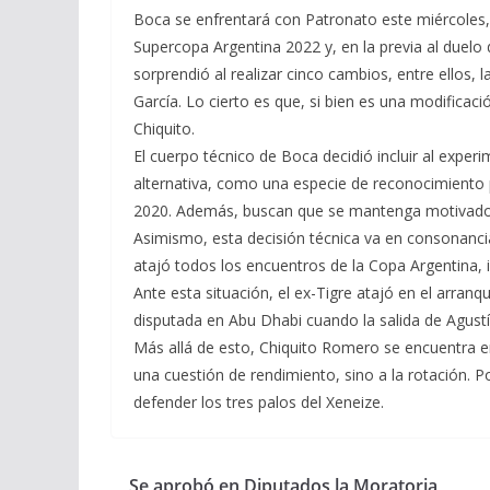
Boca se enfrentará con Patronato este miércoles, d
Supercopa Argentina 2022 y, en la previa al duelo d
sorprendió al realizar cinco cambios, entre ellos, 
García. Lo cierto es que, si bien es una modificac
Chiquito.
El cuerpo técnico de Boca decidió incluir al expe
alternativa, como una especie de reconocimiento 
2020. Además, buscan que se mantenga motivado a
Asimismo, esta decisión técnica va en consonanci
atajó todos los encuentros de la Copa Argentina, i
Ante esta situación, el ex-Tigre atajó en el arran
disputada en Abu Dhabi cuando la salida de Agustí
Más allá de esto, Chiquito Romero se encuentra en 
una cuestión de rendimiento, sino a la rotación. Po
defender los tres palos del Xeneize.
Se aprobó en Diputados la Moratoria