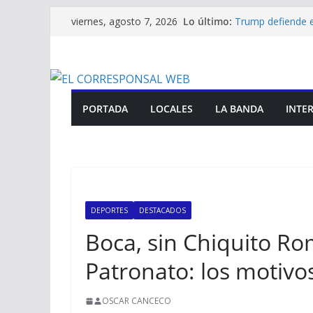
Saltar
Lo último:
Trump defiende e
viernes, agosto 7, 2026
al
información de e
CIS Banda reafir
contenido
lactancia materna
Inflación, dólar 
nuevo REM del B
La ANMAT prohib
PORTADA
LOCALES
LA BANDA
INTE
antiinflamatoria 
Petro confirmó qu
“No hay nada qu
DEPORTES
DESTACADOS
Boca, sin Chiquito Ro
Patronato: los motivos
OSCAR CANCECO