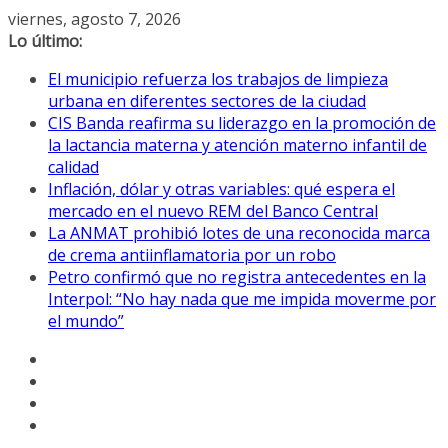
Saltar
viernes, agosto 7, 2026
al
Lo último:
contenido
El municipio refuerza los trabajos de limpieza
urbana en diferentes sectores de la ciudad
CIS Banda reafirma su liderazgo en la promoción de
la lactancia materna y atención materno infantil de
calidad
Inflación, dólar y otras variables: qué espera el
mercado en el nuevo REM del Banco Central
La ANMAT prohibió lotes de una reconocida marca
de crema antiinflamatoria por un robo
Petro confirmó que no registra antecedentes en la
Interpol: “No hay nada que me impida moverme por
el mundo”