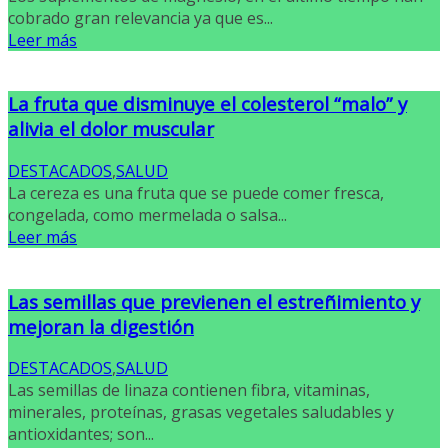
cobrado gran relevancia ya que es...
Leer más
La fruta que disminuye el colesterol “malo” y
alivia el dolor muscular
DESTACADOS
,
SALUD
La cereza es una fruta que se puede comer fresca,
congelada, como mermelada o salsa...
Leer más
Las semillas que previenen el estreñimiento y
mejoran la digestión
DESTACADOS
,
SALUD
Las semillas de linaza contienen fibra, vitaminas,
minerales, proteínas, grasas vegetales saludables y
antioxidantes; son...