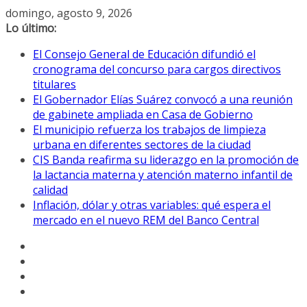
Saltar
domingo, agosto 9, 2026
al
Lo último:
contenido
El Consejo General de Educación difundió el
cronograma del concurso para cargos directivos
titulares
El Gobernador Elías Suárez convocó a una reunión
de gabinete ampliada en Casa de Gobierno
El municipio refuerza los trabajos de limpieza
urbana en diferentes sectores de la ciudad
CIS Banda reafirma su liderazgo en la promoción de
la lactancia materna y atención materno infantil de
calidad
Inflación, dólar y otras variables: qué espera el
mercado en el nuevo REM del Banco Central