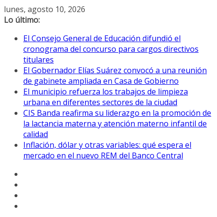
Saltar
lunes, agosto 10, 2026
al
Lo último:
contenido
El Consejo General de Educación difundió el
cronograma del concurso para cargos directivos
titulares
El Gobernador Elías Suárez convocó a una reunión
de gabinete ampliada en Casa de Gobierno
El municipio refuerza los trabajos de limpieza
urbana en diferentes sectores de la ciudad
CIS Banda reafirma su liderazgo en la promoción de
la lactancia materna y atención materno infantil de
calidad
Inflación, dólar y otras variables: qué espera el
mercado en el nuevo REM del Banco Central