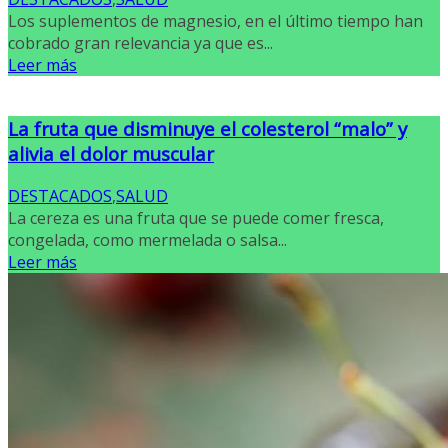
Los suplementos de magnesio, en el último tiempo han
cobrado gran relevancia ya que es...
Leer más
La fruta que disminuye el colesterol “malo” y
alivia el dolor muscular
DESTACADOS
,
SALUD
La cereza es una fruta que se puede comer fresca,
congelada, como mermelada o salsa...
Leer más