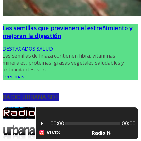
Las semillas que previenen el estreñimiento y
mejoran la digestión
DESTACADOS
,
SALUD
Las semillas de linaza contienen fibra, vitaminas,
minerales, proteínas, grasas vegetales saludables y
antioxidantes; son...
Leer más
RADIO URBANA SDE