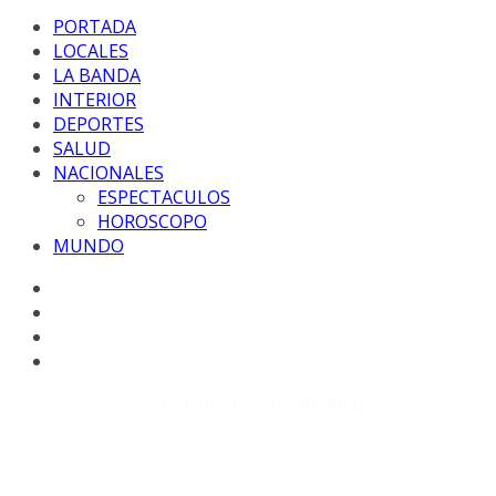
PORTADA
LOCALES
LA BANDA
INTERIOR
DEPORTES
SALUD
NACIONALES
ESPECTACULOS
HOROSCOPO
MUNDO
Copyright © 2026
EL CORRESPONSAL WEB
. Todos los
derechos reservados.
DISEÑO: WM-PROD Group - Contacto: 3855143580