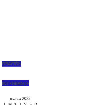
ORACIÓN
INTEGRANTE
marzo 2023
L
M
X
J
V
S
D