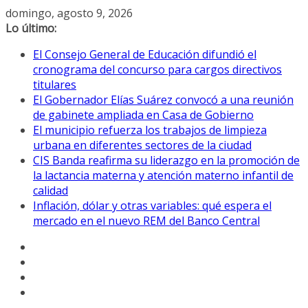
Saltar
domingo, agosto 9, 2026
al
Lo último:
contenido
El Consejo General de Educación difundió el
cronograma del concurso para cargos directivos
titulares
El Gobernador Elías Suárez convocó a una reunión
de gabinete ampliada en Casa de Gobierno
El municipio refuerza los trabajos de limpieza
urbana en diferentes sectores de la ciudad
CIS Banda reafirma su liderazgo en la promoción de
la lactancia materna y atención materno infantil de
calidad
Inflación, dólar y otras variables: qué espera el
mercado en el nuevo REM del Banco Central