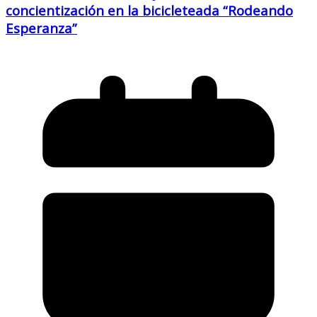
concientización en la bicicleteada “Rodeando
Esperanza”