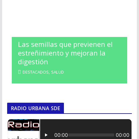
Las semillas que previenen el
estreñimiento y mejoran la
digestión
DESTACADOS
,
SALUD
RADIO URBANA SDE