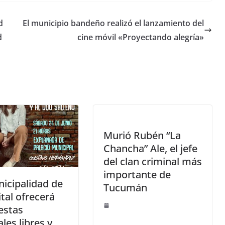
d
El municipio bandeño realizó el lanzamiento del
d
cine móvil «Proyectando alegría»
Murió Rubén “La
Chancha” Ale, el jefe
del clan criminal más
importante de
icipalidad de
Tucumán
ital ofrecerá
estas
les libres y