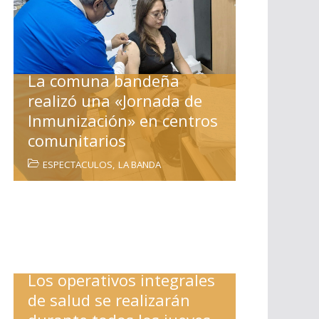
La comuna bandeña
realizó una «Jornada de
Inmunización» en centros
comunitarios
ESPECTACULOS
,
LA BANDA
Los operativos integrales
de salud se realizarán