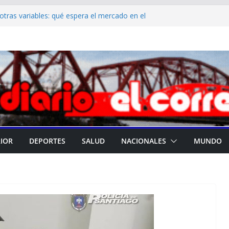
y otras variables: qué espera el mercado en el
anco Central
al de Educación difundió el cronograma del
gos directivos titulares
ías Suárez convocó a una reunión de
a en Casa de Gobierno
erza los trabajos de limpieza urbana en
es de la ciudad
ma su liderazgo en la promoción de la
 y atención materno infantil de calidad
RIOR
DEPORTES
SALUD
NACIONALES
MUNDO