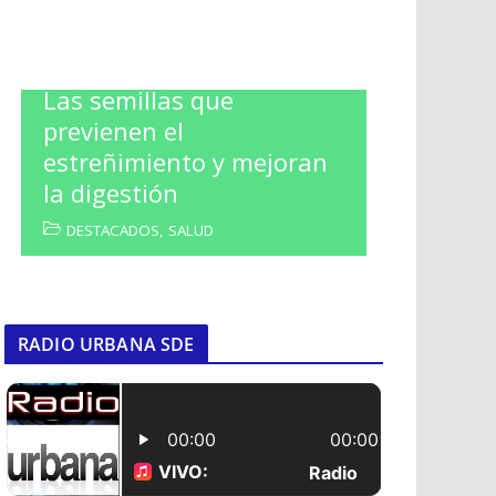
Las semillas que
previenen el
estreñimiento y mejoran
la digestión
DESTACADOS
,
SALUD
RADIO URBANA SDE