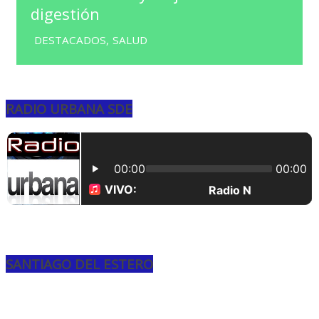
digestión
DESTACADOS
,
SALUD
RADIO URBANA SDE
SANTIAGO DEL ESTERO