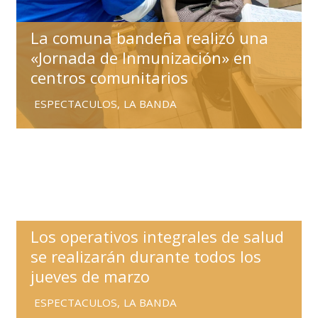
La comuna bandeña realizó una
«Jornada de Inmunización» en
centros comunitarios
ESPECTACULOS
,
LA BANDA
Los operativos integrales de salud
se realizarán durante todos los
jueves de marzo
ESPECTACULOS
,
LA BANDA