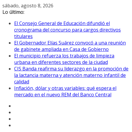
Saltar
sábado, agosto 8, 2026
al
Lo último:
contenido
El Consejo General de Educación difundió el
cronograma del concurso para cargos directivos
titulares
El Gobernador Elías Suárez convocó a una reunión
de gabinete ampliada en Casa de Gobierno
El municipio refuerza los trabajos de limpieza
urbana en diferentes sectores de la ciudad
CIS Banda reafirma su liderazgo en la promoción de
la lactancia materna y atención materno infantil de
calidad
Inflación, dólar y otras variables: qué espera el
mercado en el nuevo REM del Banco Central