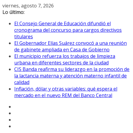
Saltar
viernes, agosto 7, 2026
al
Lo último:
contenido
El Consejo General de Educación difundió el
cronograma del concurso para cargos directivos
titulares
El Gobernador Elías Suárez convocó a una reunión
de gabinete ampliada en Casa de Gobierno
El municipio refuerza los trabajos de limpieza
urbana en diferentes sectores de la ciudad
CIS Banda reafirma su liderazgo en la promoción de
la lactancia materna y atención materno infantil de
calidad
Inflación, dólar y otras variables: qué espera el
mercado en el nuevo REM del Banco Central