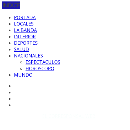
INDICE
PORTADA
LOCALES
LA BANDA
INTERIOR
DEPORTES
SALUD
NACIONALES
ESPECTACULOS
HOROSCOPO
MUNDO
Copyright © 2026
EL CORRESPONSAL WEB
. Todos los
derechos reservados.
DISEÑO: WM-PROD Group - Contacto: 3855143580