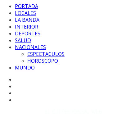
PORTADA
LOCALES
LA BANDA
INTERIOR
DEPORTES
SALUD
NACIONALES
ESPECTACULOS
HOROSCOPO
MUNDO
Copyright © 2026
EL CORRESPONSAL WEB
. Todos los
derechos reservados.
DISEÑO: WM-PROD Group - Contacto: 3855143580