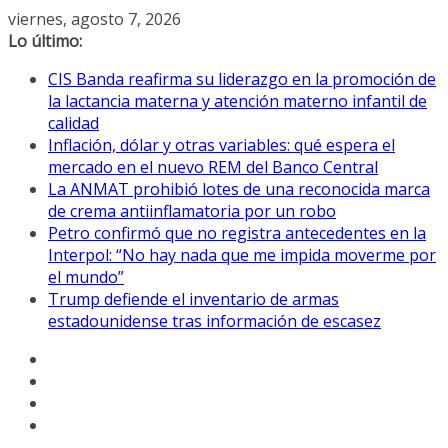
Saltar
viernes, agosto 7, 2026
al
Lo último:
contenido
CIS Banda reafirma su liderazgo en la promoción de
la lactancia materna y atención materno infantil de
calidad
Inflación, dólar y otras variables: qué espera el
mercado en el nuevo REM del Banco Central
La ANMAT prohibió lotes de una reconocida marca
de crema antiinflamatoria por un robo
Petro confirmó que no registra antecedentes en la
Interpol: “No hay nada que me impida moverme por
el mundo”
Trump defiende el inventario de armas
estadounidense tras información de escasez