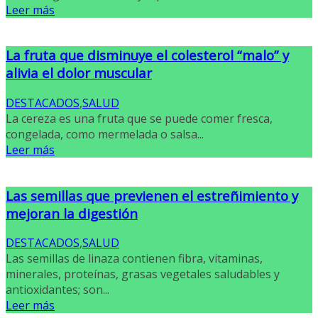
Leer más
La fruta que disminuye el colesterol “malo” y
alivia el dolor muscular
DESTACADOS
,
SALUD
La cereza es una fruta que se puede comer fresca,
congelada, como mermelada o salsa...
Leer más
Las semillas que previenen el estreñimiento y
mejoran la digestión
DESTACADOS
,
SALUD
Las semillas de linaza contienen fibra, vitaminas,
minerales, proteínas, grasas vegetales saludables y
antioxidantes; son...
Leer más