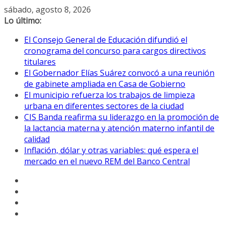
Saltar
sábado, agosto 8, 2026
al
Lo último:
contenido
El Consejo General de Educación difundió el
cronograma del concurso para cargos directivos
titulares
El Gobernador Elías Suárez convocó a una reunión
de gabinete ampliada en Casa de Gobierno
El municipio refuerza los trabajos de limpieza
urbana en diferentes sectores de la ciudad
CIS Banda reafirma su liderazgo en la promoción de
la lactancia materna y atención materno infantil de
calidad
Inflación, dólar y otras variables: qué espera el
mercado en el nuevo REM del Banco Central