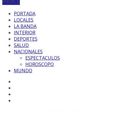
INDICE
PORTADA
LOCALES
LA BANDA
INTERIOR
DEPORTES
SALUD
NACIONALES
ESPECTACULOS
HOROSCOPO
MUNDO
Copyright © 2026
EL CORRESPONSAL WEB
. Todos los
derechos reservados.
DISEÑO: WM-PROD Group - Contacto: 3855143580