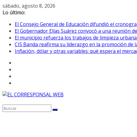
Saltar
sábado, agosto 8, 2026
al
Lo último:
contenido
El Consejo General de Educación difundió el cronogra
El Gobernador Elías Suárez convocó a una reunión d
El municipio refuerza los trabajos de limpieza urbana
CIS Banda reafirma su liderazgo en la promoción de la
Inflación, dólar y otras variables: qué espera el mer