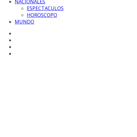
NACIONALES
ESPECTACULOS
HOROSCOPO
MUNDO
Copyright © 2026
EL CORRESPONSAL WEB
. Todos los
derechos reservados.
DISEÑO: WM-PROD Group - Contacto: 3855143580