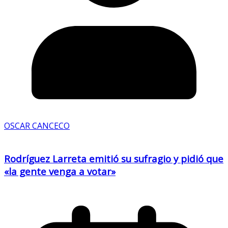
OSCAR CANCECO
Rodríguez Larreta emitió su sufragio y pidió que
«la gente venga a votar»