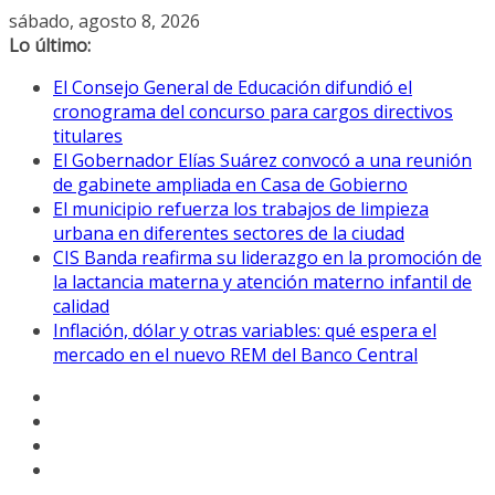
Saltar
sábado, agosto 8, 2026
al
Lo último:
contenido
El Consejo General de Educación difundió el
cronograma del concurso para cargos directivos
titulares
El Gobernador Elías Suárez convocó a una reunión
de gabinete ampliada en Casa de Gobierno
El municipio refuerza los trabajos de limpieza
urbana en diferentes sectores de la ciudad
CIS Banda reafirma su liderazgo en la promoción de
la lactancia materna y atención materno infantil de
calidad
Inflación, dólar y otras variables: qué espera el
mercado en el nuevo REM del Banco Central