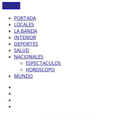
INDICE
PORTADA
LOCALES
LA BANDA
INTERIOR
DEPORTES
SALUD
NACIONALES
ESPECTACULOS
HOROSCOPO
MUNDO
Copyright © 2026
EL CORRESPONSAL WEB
. Todos los
derechos reservados.
DISEÑO: WM-PROD Group - Contacto: 3855143580