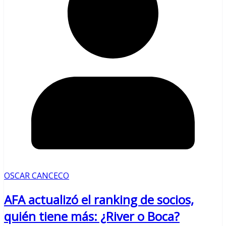
OSCAR CANCECO
AFA actualizó el ranking de socios,
quién tiene más: ¿River o Boca?