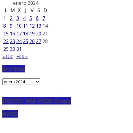
enero 2024
L
M
X
J
V
S
D
1
2
3
4
5
6
7
8
9
10
11
12
13
14
15
16
17
18
19
20
21
22
23
24
25
26
27
28
29
30
31
« Dic
Feb »
Archivos
Archivos
DISEÑO: WM-PROD Group
AVISO