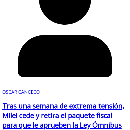
OSCAR CANCECO
Tras una semana de extrema tensión,
Milei cede y retira el paquete fiscal
para que le aprueben la Ley Ómnibus