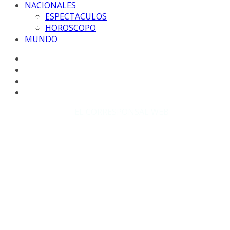
NACIONALES
ESPECTACULOS
HOROSCOPO
MUNDO
Copyright © 2026
EL CORRESPONSAL WEB
. Todos los
derechos reservados.
DISEÑO: WM-PROD Group - Contacto: 3855143580