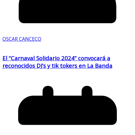
OSCAR CANCECO
El “Carnaval Solidario 2024” convocará a
reconocidos DJ’s y tik tokers en La Banda