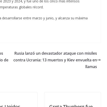
tre 2023 y 2024, y fue uno de los cinco más intensos
temperaturas globales récord.
a desarrollarse entre marzo y junio, y alcanza su máxima
os
Rusia lanzó un devastador ataque con misiles
io de
contra Ucrania: 13 muertos y Kiev envuelta en
llamas
os Unidos
Greta Thunberg fue