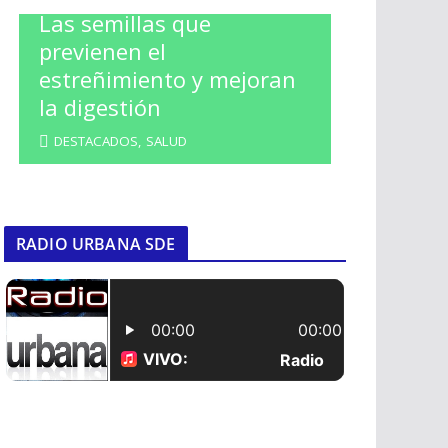
Las semillas que
previenen el
estreñimiento y mejoran
la digestión
DESTACADOS
,
SALUD
RADIO URBANA SDE