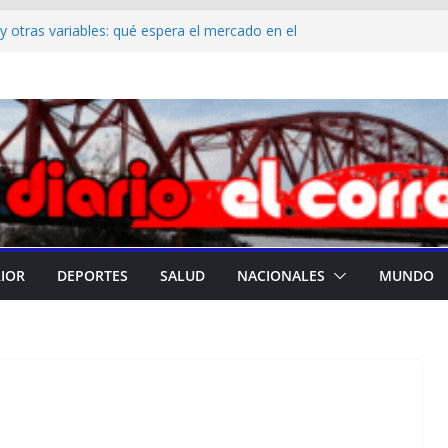
rma su liderazgo en la promoción de la
na y atención materno infantil de calidad
r y otras variables: qué espera el mercado en el
 Banco Central
eral de Educación difundió el cronograma del
argos directivos titulares
Elías Suárez convocó a una reunión de
ada en Casa de Gobierno
fuerza los trabajos de limpieza urbana en
ores de la ciudad
RIOR
DEPORTES
SALUD
NACIONALES
MUNDO