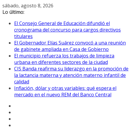
Saltar
sábado, agosto 8, 2026
al
Lo último:
contenido
El Consejo General de Educación difundió el
cronograma del concurso para cargos directivos
titulares
El Gobernador Elías Suárez convocó a una reunión
de gabinete ampliada en Casa de Gobierno
El municipio refuerza los trabajos de limpieza
urbana en diferentes sectores de la ciudad
CIS Banda reafirma su liderazgo en la promoción de
la lactancia materna y atención materno infantil de
calidad
Inflación, dólar y otras variables: qué espera el
mercado en el nuevo REM del Banco Central