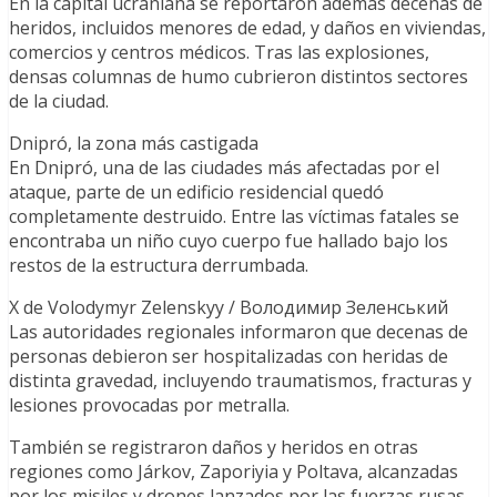
En la capital ucraniana se reportaron además decenas de
heridos, incluidos menores de edad, y daños en viviendas,
comercios y centros médicos. Tras las explosiones,
densas columnas de humo cubrieron distintos sectores
de la ciudad.
Dnipró, la zona más castigada
En Dnipró, una de las ciudades más afectadas por el
ataque, parte de un edificio residencial quedó
completamente destruido. Entre las víctimas fatales se
encontraba un niño cuyo cuerpo fue hallado bajo los
restos de la estructura derrumbada.
X de Volodymyr Zelenskyy / Володимир Зеленський
Las autoridades regionales informaron que decenas de
personas debieron ser hospitalizadas con heridas de
distinta gravedad, incluyendo traumatismos, fracturas y
lesiones provocadas por metralla.
También se registraron daños y heridos en otras
regiones como Járkov, Zaporiyia y Poltava, alcanzadas
por los misiles y drones lanzados por las fuerzas rusas.