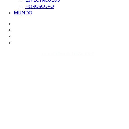
ESPECTACULOS
HOROSCOPO
MUNDO
Copyright © 2026
EL CORRESPONSAL WEB
. Todos los
derechos reservados.
DISEÑO: WM-PROD Group - Contacto: 3855143580