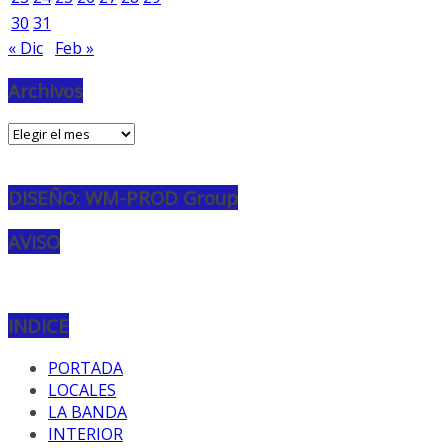
30
31
« Dic
Feb »
Archivos
Archivos
DISEÑO: WM-PROD Group
AVISO
INDICE
PORTADA
LOCALES
LA BANDA
INTERIOR