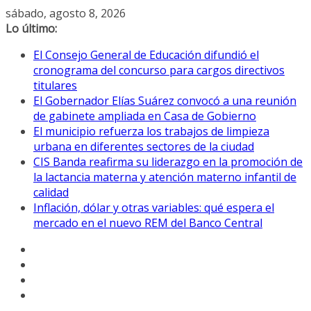
Saltar
sábado, agosto 8, 2026
al
Lo último:
contenido
El Consejo General de Educación difundió el
cronograma del concurso para cargos directivos
titulares
El Gobernador Elías Suárez convocó a una reunión
de gabinete ampliada en Casa de Gobierno
El municipio refuerza los trabajos de limpieza
urbana en diferentes sectores de la ciudad
CIS Banda reafirma su liderazgo en la promoción de
la lactancia materna y atención materno infantil de
calidad
Inflación, dólar y otras variables: qué espera el
mercado en el nuevo REM del Banco Central