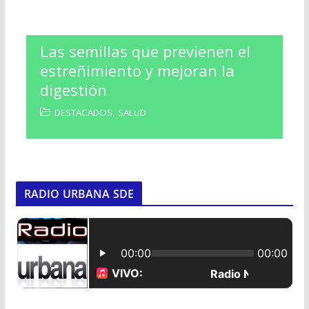
Las semillas que previenen el
estreñimiento y mejoran la
digestión
DESTACADOS
,
SALUD
RADIO URBANA SDE