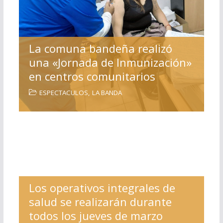
La comuna bandeña realizó
una «Jornada de Inmunización»
en centros comunitarios
ESPECTACULOS
,
LA BANDA
Los operativos integrales de
salud se realizarán durante
todos los jueves de marzo