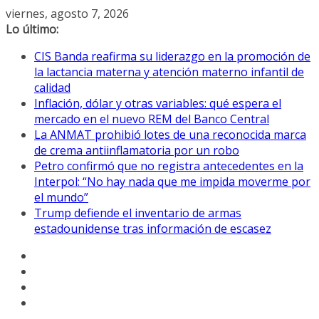
Saltar
viernes, agosto 7, 2026
al
Lo último:
contenido
CIS Banda reafirma su liderazgo en la promoción de
la lactancia materna y atención materno infantil de
calidad
Inflación, dólar y otras variables: qué espera el
mercado en el nuevo REM del Banco Central
La ANMAT prohibió lotes de una reconocida marca
de crema antiinflamatoria por un robo
Petro confirmó que no registra antecedentes en la
Interpol: “No hay nada que me impida moverme por
el mundo”
Trump defiende el inventario de armas
estadounidense tras información de escasez