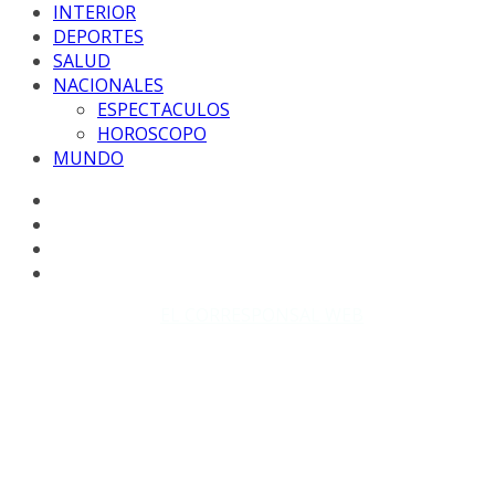
INTERIOR
DEPORTES
SALUD
NACIONALES
ESPECTACULOS
HOROSCOPO
MUNDO
Copyright © 2026
EL CORRESPONSAL WEB
. Todos los
derechos reservados.
DISEÑO: WM-PROD Group - Contacto: 3855143580