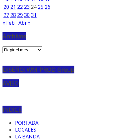
20
21
22
23
24
25
26
27
28
29
30
31
« Feb
Abr »
Archivos
Archivos
DISEÑO: WM-PROD Group
AVISO
INDICE
PORTADA
LOCALES
LA BANDA