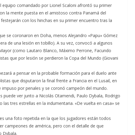
 el equipo comandado por Lionel Scaloni afrontó su primer
 con la mente puesta en el amistoso contra Panamá del
stejarán con los hinchas en su primer encuentro tras la
s que se coronaron en Doha, menos Alejandro «Papu» Gómez
pera de una lesión en tobillo). A su vez, convocó a algunos
la Mayor (como Lautaro Blanco, Máximo Perrone, Facundo
istas que por lesión se perdieron la Copa del Mundo (Giovani
pezará a pensar en la probable formación para el duelo ante
tas que disputaron la final frente a Francia en el Lusail, en
na se impuso por penales y se coronó campeón del mundo.
os puede ver junto a Nicolás Otamendi, Paulo Dybala, Rodrigo
o las tres estrellas en la indumentaria. «De vuelta en casa» se
es una foto repetida en la que los jugadores están todos
er campeones de américa, pero con el detalle de que
o Dybala.