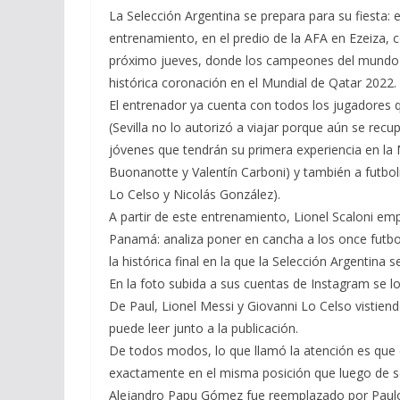
La Selección Argentina se prepara para su fiesta:
entrenamiento, en el predio de la AFA en Ezeiza,
próximo jueves, donde los campeones del mundo fe
histórica coronación en el Mundial de Qatar 2022.
El entrenador ya cuenta con todos los jugadore
(Sevilla no lo autorizó a viajar porque aún se recu
jóvenes que tendrán su primera experiencia en 
Buonanotte y Valentín Carboni) y también a futbol
Lo Celso y Nicolás González).
A partir de este entrenamiento, Lionel Scaloni em
Panamá: analiza poner en cancha a los once futbolis
la histórica final en la que la Selección Argenti
En la foto subida a sus cuentas de Instagram se l
De Paul, Lionel Messi y Giovanni Lo Celso vistiend
puede leer junto a la publicación.
De todos modos, lo que llamó la atención es que 
exactamente en el misma posición que luego de s
Alejandro Papu Gómez fue reemplazado por Paul